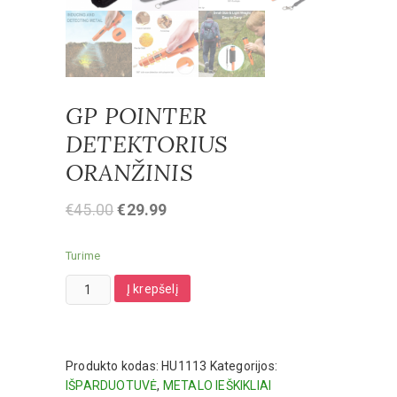
GP POINTER
DETEKTORIUS
ORANŽINIS
€
45.00
€
29.99
Turime
produkto
Į krepšelį
kiekis:
GP
POINTER
DETEKTORIUS
Produkto kodas:
HU1113
Kategorijos:
ORANŽINIS
IŠPARDUOTUVĖ
,
METALO IEŠKIKLIAI