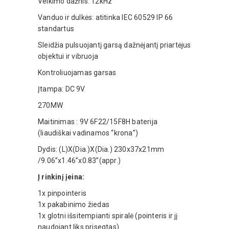
Veikimo dažnis: 12kHz
Vanduo ir dulkės: atitinka IEC 60529 IP 66
standartus
Sleidžia pulsuojantį garsą dažnėjantį priartėjus
objektui ir vibruoja
Kontroliuojamas garsas
Įtampa: DC 9V
270MW
Maitinimas : 9V 6F22/15F8H baterija
(liaudiškai vadinamos “krona”)
Dydis: (L)X(Dia.)X(Dia.) 230x37x21mm
/9.06”x1.46”x0.83”(appr.)
Į rinkinį įeina:
1x pinpointeris
1x pakabinimo žiedas
1x glotni išsitempianti spiralė (pointeris ir jį
naudojant liks prisegtas)