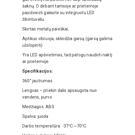
šaknų. O dirbant tamsoje ar prietemoje
pasišviesti galėsite su integruotu LED
žibintuvėliu.
Skirtas metalų paieškai,
Aptikus vibruoja, skleidžia garsą (garsą galima
užslopinti)
Yra LED apšvietimas, tad patogu naudoti naktį
ar prietemoje
Specifikacijos:
360° jautrumas
Lengvas – priekin dalis apsaugota nuo
vandens, purvo
Medžiagos: ABS
Spalva: juoda
Darbo temperatūra: -37℃~70℃