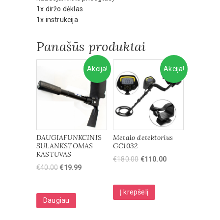
1x diržo dėklas
1x instrukcija
Panašūs produktai
Akcija!
Akcija!
DAUGIAFUNKCINIS
Metalo detektorius
SULANKSTOMAS
GC1032
KASTUVAS
€
180.00
€
110.00
€
40.00
€
19.99
Į krepšelį
Daugiau