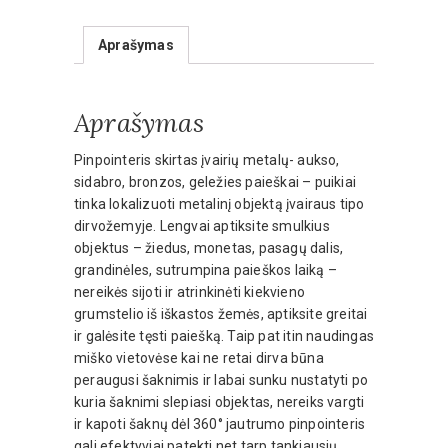
Aprašymas
Aprašymas
Pinpointeris skirtas įvairių metalų- aukso,
sidabro, bronzos, geležies paieškai – puikiai
tinka lokalizuoti metalinį objektą įvairaus tipo
dirvožemyje. Lengvai aptiksite smulkius
objektus – žiedus, monetas, pasagų dalis,
grandinėles, sutrumpina paieškos laiką –
nereikės sijoti ir atrinkinėti kiekvieno
grumstelio iš iškastos žemės, aptiksite greitai
ir galėsite tęsti paiešką. Taip pat itin naudingas
miško vietovėse kai ne retai dirva būna
peraugusi šaknimis ir labai sunku nustatyti po
kuria šaknimi slepiasi objektas, nereiks vargti
ir kapoti šaknų dėl 360° jautrumo pinpointeris
gali efektyviai patekti net tarp tankiausių