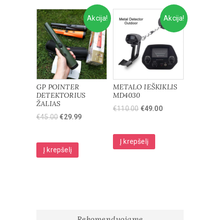
Akcija!
Akcija!
GP POINTER
METALO IEŠKIKLIS
DETEKTORIUS
MD4030
ŽALIAS
€
110.00
€
49.00
€
45.00
€
29.99
Į krepšelį
Į krepšelį
Rekomenduojame