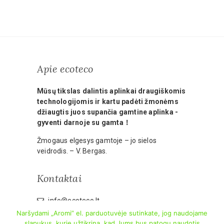
Apie ecoteco
Mūsų tikslas dalintis aplinkai draugiškomis
technologijomis ir kartu padėti žmonėms
džiaugtis juos supančia gamtine aplinka -
gyventi darnoje su gamta！
Žmogaus elgesys gamtoje – jo sielos
veidrodis. – V. Bergas.
Kontaktai
info@ecoteco.lt
Naršydami „Aromi” el. parduotuvėje sutinkate, jog naudojame
slapukus, kurie užtikrina, kad Jums bus patogu naudotis